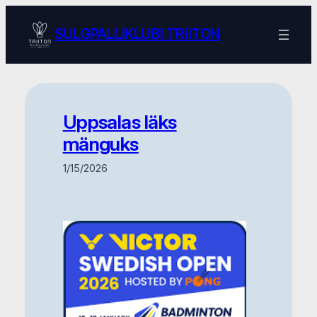
Skip
to
SULGPALLIKLUBI TRIITON
content
Uppsalas läks
mänguks
1/15/2026