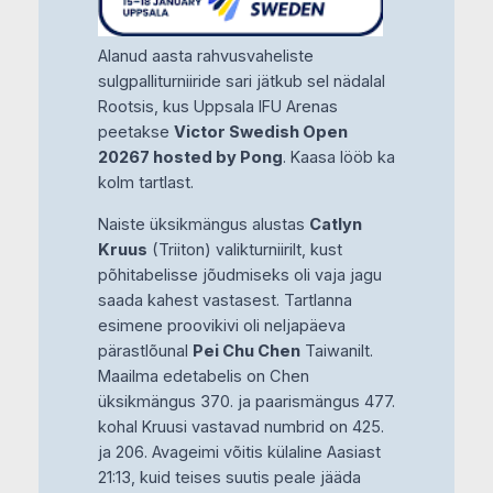
Alanud aasta rahvusvaheliste
sulgpalliturniiride sari jätkub sel nädalal
Rootsis, kus Uppsala IFU Arenas
peetakse
Victor Swedish Open
20267 hosted by Pong
. Kaasa lööb ka
kolm tartlast.
Naiste üksikmängus alustas
Catlyn
Kruus
(Triiton) valikturniirilt, kust
põhitabelisse jõudmiseks oli vaja jagu
saada kahest vastasest. Tartlanna
esimene proovikivi oli neljapäeva
pärastlõunal
Pei Chu Chen
Taiwanilt.
Maailma edetabelis on Chen
üksikmängus 370. ja paarismängus 477.
kohal Kruusi vastavad numbrid on 425.
ja 206. Avageimi võitis külaline Aasiast
21:13, kuid teises suutis peale jääda