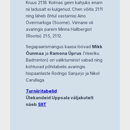
Kruus 21:18. Kolmas geim kahjuks enam
nii ladusalt ei kulgenud. Chen võitis 21:11
ning läheb õhtul vastamisi Aino
Övermarkiga (Soome). Viimane oli
avaringis parem Minna Hallbergist
(Rootsi) 21:5, 21:12.
Segapaarismängus kaasa löövad
Mikk
Õunmaa
ja
Ramona Üprus
(Veeriku
Badminton) on valikturniirist vabad ning
kohtuvad põhitabelis avaringis
hispaanlaste Rodrigo Sanjurjo ja Nikol
Carullaga.
Turniiritabelid
Ülekandeid Uppsala väljakutelt
näeb
SIIT