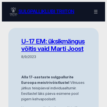
Skip
to
SULGPALLIKLUBI TRIITON
content
U-17 EM: üksikmängus
võitis vaid Marti Joost
8/9/2023
Alla 17-aastaste sulgpallurite
Euroopa meistrivõistlustel
Vilniuses
jätkus teisipäeval individuaalturniir.
Eestlastel läks päeva esimene pool
pigem kehvapoolselt.