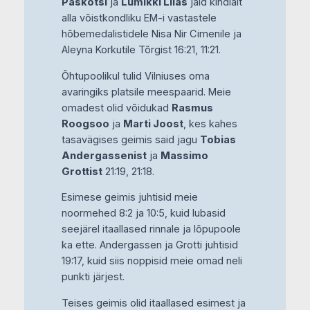
Paskotši
ja
Lumikki Liias
jäid kindlalt
alla võistkondliku EM-i vastastele
hõbemedalistidele Nisa Nir Cimenile ja
Aleyna Korkutile Tõrgist 16:21, 11:21.
Õhtupoolikul tulid Vilniuses oma
avaringiks platsile meespaarid. Meie
omadest olid võidukad
Rasmus
Roogsoo
ja
Marti Joost
, kes kahes
tasavägises geimis said jagu
Tobias
Andergassenist
ja
Massimo
Grottist
21:19, 21:18.
Esimese geimis juhtisid meie
noormehed 8:2 ja 10:5, kuid lubasid
seejärel itaallased rinnale ja lõpupoole
ka ette. Andergassen ja Grotti juhtisid
19:17, kuid siis noppisid meie omad neli
punkti järjest.
Teises geimis olid itaallased esimest ja