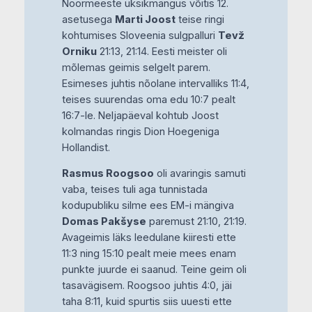
Noormeeste üksikmängus võitis 12.
asetusega
Marti Joost
teise ringi
kohtumises Sloveenia sulgpalluri
Tevž
Orniku
21:13, 21:14. Eesti meister oli
mõlemas geimis selgelt parem.
Esimeses juhtis nõolane intervalliks 11:4,
teises suurendas oma edu 10:7 pealt
16:7-le. Neljapäeval kohtub Joost
kolmandas ringis Dion Hoegeniga
Hollandist.
Rasmus Roogsoo
oli avaringis samuti
vaba, teises tuli aga tunnistada
kodupubliku silme ees EM-i mängiva
Domas Pakšyse
paremust 21:10, 21:19.
Avageimis läks leedulane kiiresti ette
11:3 ning 15:10 pealt meie mees enam
punkte juurde ei saanud. Teine geim oli
tasavägisem. Roogsoo juhtis 4:0, jäi
taha 8:11, kuid spurtis siis uuesti ette