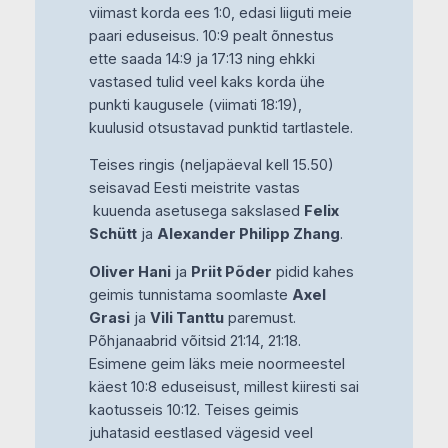
viimast korda ees 1:0, edasi liiguti meie
paari eduseisus. 10:9 pealt õnnestus
ette saada 14:9 ja 17:13 ning ehkki
vastased tulid veel kaks korda ühe
punkti kaugusele (viimati 18:19),
kuulusid otsustavad punktid tartlastele.
Teises ringis (neljapäeval kell 15.50)
seisavad Eesti meistrite vastas
kuuenda asetusega sakslased
Felix
Schütt
ja
Alexander Philipp Zhang
.
Oliver Hani
ja
Priit Põder
pidid kahes
geimis tunnistama soomlaste
Axel
Grasi
ja
Vili Tanttu
paremust.
Põhjanaabrid võitsid 21:14, 21:18.
Esimene geim läks meie noormeestel
käest 10:8 eduseisust, millest kiiresti sai
kaotusseis 10:12. Teises geimis
juhatasid eestlased vägesid veel