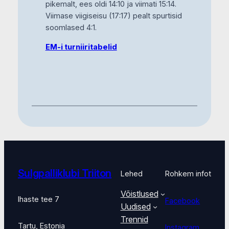
pikemalt, ees oldi 14:10 ja viimati 15:14.
Viimase viigiseisu (17:17) pealt spurtisid
soomlased 4:1.
EM-i turniiritabelid
Sulgpalliklubi Triiton
Lehed
Rohkem infot
Võistlused
Ihaste tee 7
Facebook
Uudised
Trennid
Tartu, Estonia
Instagram