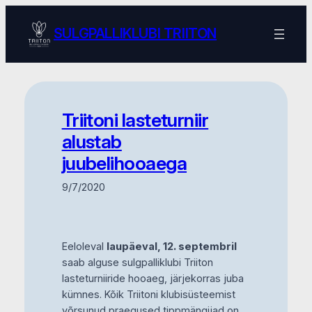
Skip
to
SULGPALLIKLUBI TRIITON
content
Triitoni lasteturniir
alustab
juubelihooaega
9/7/2020
Eeloleval
laupäeval, 12. septembril
saab alguse sulgpalliklubi Triiton
lasteturniiride hooaeg, järjekorras juba
kümnes. Kõik Triitoni klubisüsteemist
võrsunud praegused tippmängijad on