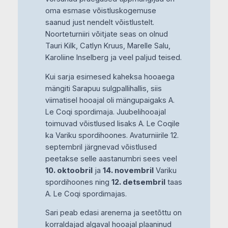
oma esmase võistluskogemuse
saanud just nendelt võistlustelt.
Noorteturniiri võitjate seas on olnud
Tauri Kilk, Catlyn Kruus, Marelle Salu,
Karoliine Inselberg ja veel paljud teised.
Kui sarja esimesed kaheksa hooaega
mängiti Sarapuu sulgpallihallis, siis
viimatisel hooajal oli mängupaigaks A.
Le Coqi spordimaja. Juubelihooajal
toimuvad võistlused lisaks A. Le Coqile
ka Variku spordihoones. Avaturniirile 12.
septembril järgnevad võistlused
peetakse selle aastanumbri sees veel
10. oktoobril
ja
14. novembril
Variku
spordihoones ning
12. detsembril
taas
A. Le Coqi spordimajas.
Sari peab edasi arenema ja seetõttu on
korraldajad algaval hooajal plaaninud