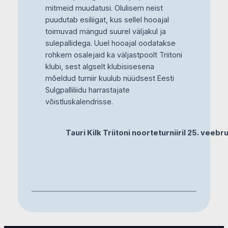
mitmeid muudatusi. Olulisem neist
puudutab esiliigat, kus sellel hooajal
toimuvad mängud suurel väljakul ja
sulepallidega. Uuel hooajal oodatakse
rohkem osalejaid ka väljastpoolt Triitoni
klubi, sest algselt klubisisesena
mõeldud turniir kuulub nüüdsest Eesti
Sulgpalliliidu harrastajate
võistluskalendrisse.
Tauri Kilk Triitoni noorteturniiril 25. veebru