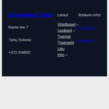
Sulgpalliklubi Triiton
Lehed
Rohkem infot
Võistlused
Ihaste tee 7
Facebook
Uudised
Trennid
Tartu, Estonia
Instagram
Treenerid
Liitu
+372 5148121
Info