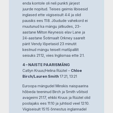
enda kontole oli neli punkti järjest
juurde nopitud. Teises geimis libisesid
inglased ette viigiseisult 4:4 ja olid
pausiks ees 11:8. Jõudude vahekord ei
muutunud ka mängu jätkudes, 23-
aastane Milton Keynesis elav Lane ja
24-aastane Šotimaalt Orkney saarelt
pärit Vendy lõpetasid 23 minutit
kestnud mängu teiselt matšpallilt
seisuks 21:12, viies Inglismaa ette 2:1.
4 – NAISTE PAARISMÄNG
Catlyn Kruus/Helina Rüütel –
Chloe
Birch/Lauren Smith
17:21, 13:21
Euroopa mängudel Minskis naispaarina
hõbeda teeninud Birch ja Smith võitsid
avageimi 21:17, ehkki Kruus ja Rüütel olid
poolajaks ees 11:10 ja juhtisid veel 12:10.
Viigiseisult 15:15 õnnestus inglannadel