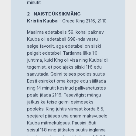
minutit.
2 – NAISTE ÜKSIKMÄNG
Kristin Kuuba
– Grace King 21:16, 21:10
Maailma edetabelis 59. kohal paiknev
Kuuba oli edetabeli 698-nda vastu
selge favoriit, aga edetabel on siiski
pelgalt edetabel. Tartlanna läks 1:0
juhtima, kuid King oli visa ning Kuubal oli
tegemist, et poolajaks siiski 11:6 edu
saavutada. Geimi teises pooles suutis
Eesti esireket oma kerge edu säilitada
ning 14 minutit kestnud pallivahetustes
peale jääda 21:16. Tasavägist mängu
jätkus ka teise geimi esimeseks
pooleks. King juhtis viimast korda 6:5,
seejärel pääses üha enam maksvusele
Kuuba mitmekülgsus. Pausini jõuti
seisul 11:8 ning jätkates suutis inglanna