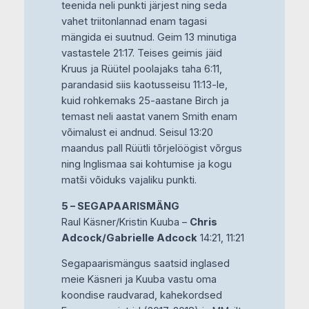
teenida neli punkti järjest ning seda
vahet triitonlannad enam tagasi
mängida ei suutnud. Geim 13 minutiga
vastastele 21:17. Teises geimis jäid
Kruus ja Rüütel poolajaks taha 6:11,
parandasid siis kaotusseisu 11:13-le,
kuid rohkemaks 25-aastane Birch ja
temast neli aastat vanem Smith enam
võimalust ei andnud. Seisul 13:20
maandus pall Rüütli tõrjelöögist võrgus
ning Inglismaa sai kohtumise ja kogu
matši võiduks vajaliku punkti.
5 – SEGAPAARISMÄNG
Raul Käsner/Kristin Kuuba –
Chris
Adcock/Gabrielle Adcock
14:21, 11:21
Segapaarismängus saatsid inglased
meie Käsneri ja Kuuba vastu oma
koondise raudvarad, kahekordsed