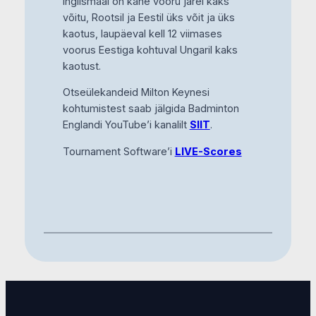
Inglismaal on kahe vooru järel kaks
võitu, Rootsil ja Eestil üks võit ja üks
kaotus, laupäeval kell 12 viimases
voorus Eestiga kohtuval Ungaril kaks
kaotust.
Otseülekandeid Milton Keynesi
kohtumistest saab jälgida Badminton
Englandi YouTube’i kanalilt
SIIT
.
Tournament Software’i
LIVE-Scores