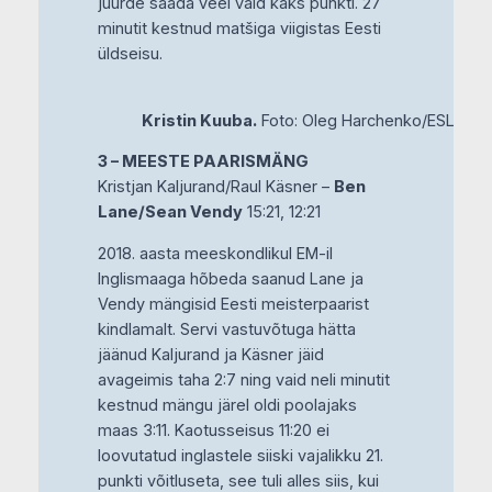
juurde saada veel vaid kaks punkti. 27
minutit kestnud matšiga viigistas Eesti
üldseisu.
Kristin Kuuba.
Foto: Oleg Harchenko/ESL
3 – MEESTE PAARISMÄNG
Kristjan Kaljurand/Raul Käsner –
Ben
Lane/Sean Vendy
15:21, 12:21
2018. aasta meeskondlikul EM-il
Inglismaaga hõbeda saanud Lane ja
Vendy mängisid Eesti meisterpaarist
kindlamalt. Servi vastuvõtuga hätta
jäänud Kaljurand ja Käsner jäid
avageimis taha 2:7 ning vaid neli minutit
kestnud mängu järel oldi poolajaks
maas 3:11. Kaotusseisus 11:20 ei
loovutatud inglastele siiski vajalikku 21.
punkti võitluseta, see tuli alles siis, kui