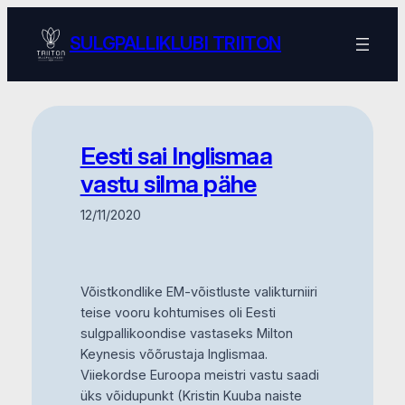
Skip
to
SULGPALLIKLUBI TRIITON
content
Eesti sai Inglismaa
vastu silma pähe
12/11/2020
Võistkondlike EM-võistluste valikturniiri
teise vooru kohtumises oli Eesti
sulgpallikoondise vastaseks Milton
Keynesis võõrustaja Inglismaa.
Viiekordse Euroopa meistri vastu saadi
üks võidupunkt (Kristin Kuuba naiste