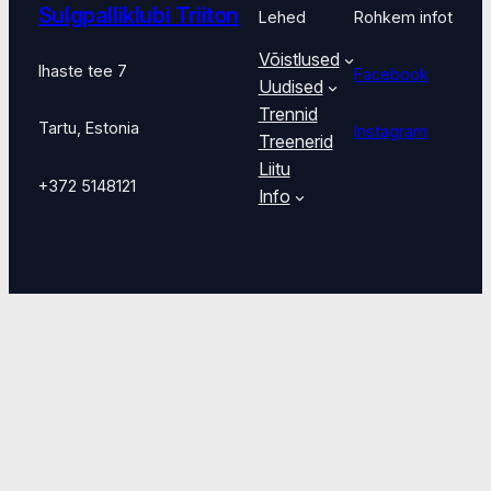
Sulgpalliklubi Triiton
Lehed
Rohkem infot
Võistlused
Ihaste tee 7
Facebook
Uudised
Trennid
Tartu, Estonia
Instagram
Treenerid
Liitu
+372 5148121
Info