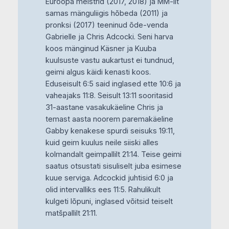
Euroopa meistrid (2017, 2018) ja MM-ilt
samas mänguliigis hõbeda (2011) ja
pronksi (2017) teeninud õde-venda
Gabrielle ja Chris Adcocki. Seni harva
koos mänginud Käsner ja Kuuba
kuulsuste vastu aukartust ei tundnud,
geimi algus käidi kenasti koos.
Eduseisult 6:5 said inglased ette 10:6 ja
vaheajaks 11:8. Seisult 13:11 sooritasid
31-aastane vasakukäeline Chris ja
temast aasta noorem paremakäeline
Gabby kenakese spurdi seisuks 19:11,
kuid geim kuulus neile siiski alles
kolmandalt geimpallilt 21:14. Teise geimi
saatus otsustati sisuliselt juba esimese
kuue serviga. Adcockid juhtisid 6:0 ja
olid intervalliks ees 11:5. Rahulikult
kulgeti lõpuni, inglased võitsid teiselt
matšpallilt 21:11.