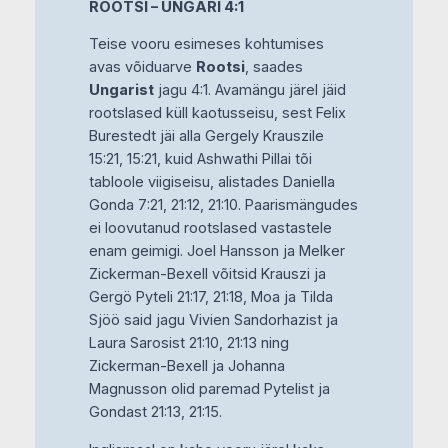
ROOTSI – UNGARI 4:1
Teise vooru esimeses kohtumises
avas võiduarve
Rootsi
, saades
Ungarist
jagu 4:1. Avamängu järel jäid
rootslased küll kaotusseisu, sest Felix
Burestedt jäi alla Gergely Krauszile
15:21, 15:21, kuid Ashwathi Pillai tõi
tabloole viigiseisu, alistades Daniella
Gonda 7:21, 21:12, 21:10. Paarismängudes
ei loovutanud rootslased vastastele
enam geimigi. Joel Hansson ja Melker
Zickerman-Bexell võitsid Krauszi ja
Gergö Pyteli 21:17, 21:18, Moa ja Tilda
Sjöö said jagu Vivien Sandorhazist ja
Laura Sarosist 21:10, 21:13 ning
Zickerman-Bexell ja Johanna
Magnusson olid paremad Pytelist ja
Gondast 21:13, 21:15.