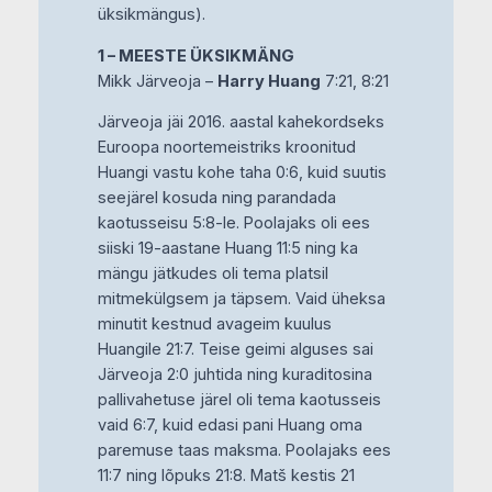
üksikmängus).
1 – MEESTE ÜKSIKMÄNG
Mikk Järveoja –
Harry Huang
7:21, 8:21
Järveoja jäi 2016. aastal kahekordseks
Euroopa noortemeistriks kroonitud
Huangi vastu kohe taha 0:6, kuid suutis
seejärel kosuda ning parandada
kaotusseisu 5:8-le. Poolajaks oli ees
siiski 19-aastane Huang 11:5 ning ka
mängu jätkudes oli tema platsil
mitmekülgsem ja täpsem. Vaid üheksa
minutit kestnud avageim kuulus
Huangile 21:7. Teise geimi alguses sai
Järveoja 2:0 juhtida ning kuraditosina
pallivahetuse järel oli tema kaotusseis
vaid 6:7, kuid edasi pani Huang oma
paremuse taas maksma. Poolajaks ees
11:7 ning lõpuks 21:8. Matš kestis 21