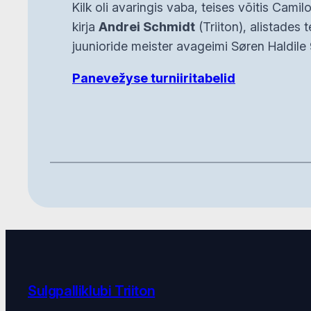
Kilk oli avaringis vaba, teises võitis Cami
kirja
Andrei Schmidt
(Triiton), alistades 
juunioride meister avageimi Søren Haldile 9
Panevežyse turniiritabelid
Sulgpalliklubi Triiton