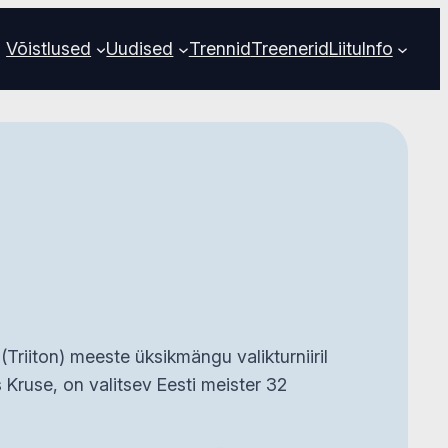
Võistlused
Uudised
Trennid
Treenerid
Liitu
Info
(Triiton) meeste üksikmängu valikturniiril
Kruse, on valitsev Eesti meister 32