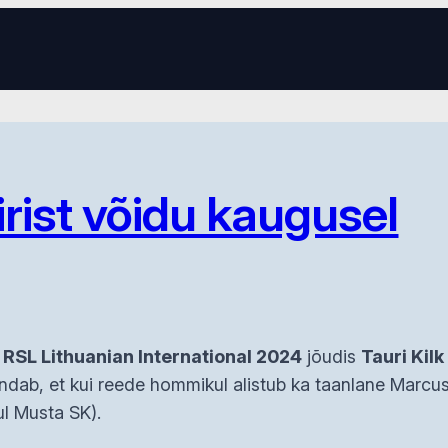
irist võidu kaugusel
l
RSL Lithuanian International 2024
jõudis
Tauri Kilk
ndab, et kui reede hommikul alistub ka taanlane Marcus 
ul Musta SK).