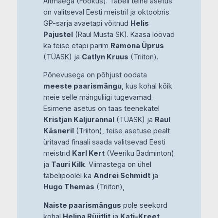
Altmäega (Fookus). Tabeli teine asetus
on valitseval Eesti meistril ja oktoobris
GP-sarja avaetapi võitnud
Helis
Pajustel
(Raul Musta SK). Kaasa löövad
ka teise etapi parim
Ramona Üprus
(TÜASK) ja
Catlyn Kruus
(Triiton).
Põnevusega on põhjust oodata
meeste paarismängu
, kus kohal kõik
meie selle mänguliigi tugevamad.
Esimene asetus on taas teenekatel
Kristjan Kaljurannal
(TÜASK) ja
Raul
Käsneril
(Triiton), teise asetuse pealt
üritavad finaali saada valitsevad Eesti
meistrid
Karl Kert
(Veeriku Badminton)
ja
Tauri Kilk
. Viimastega on ühel
tabelipoolel ka
Andrei Schmidt
ja
Hugo Themas
(Triiton),
Naiste paarismängus
pole seekord
kohal
Helina Rüütlit
ja
Kati-Kreet