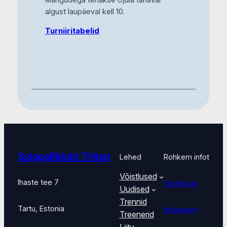
Mängudega tehakse Ujula tänaval
algust laupäeval kell 10.
Turniiritabelid
Sulgpalliklubi Triiton
Lehed
Rohkem infot
Võistlused
Ihaste tee 7
Facebook
Uudised
Trennid
Tartu, Estonia
Instagram
Treenerid