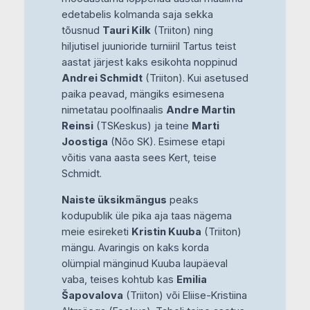
edetabelis kolmanda saja sekka
tõusnud
Tauri Kilk
(Triiton) ning
hiljutisel juunioride turniiril Tartus teist
aastat järjest kaks esikohta noppinud
Andrei Schmidt
(Triiton). Kui asetused
paika peavad, mängiks esimesena
nimetatau poolfinaalis
Andre Martin
Reinsi
(TSKeskus) ja teine
Marti
Joostiga
(Nõo SK). Esimese etapi
võitis vana aasta sees Kert, teise
Schmidt.
Naiste üksikmängus
peaks
kodupublik üle pika aja taas nägema
meie esireketi
Kristin Kuuba
(Triiton)
mängu. Avaringis on kaks korda
olümpial mänginud Kuuba laupäeval
vaba, teises kohtub kas
Emilia
Šapovalova
(Triiton) või Eliise-Kristiina