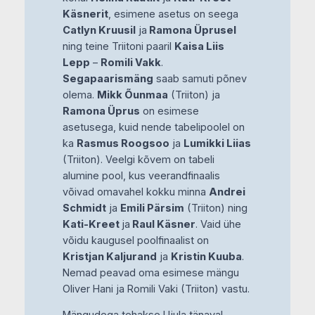
Käsnerit
, esimene asetus on seega
Catlyn Kruusil
ja
Ramona Üprusel
ning teine Triitoni paaril
Kaisa Liis
Lepp
–
Romili Vakk
.
Segapaarismäng
saab samuti põnev
olema.
Mikk Õunmaa
(Triiton) ja
Ramona Üprus
on esimese
asetusega, kuid nende tabelipoolel on
ka
Rasmus Roogsoo
ja
Lumikki Liias
(Triiton). Veelgi kõvem on tabeli
alumine pool, kus veerandfinaalis
võivad omavahel kokku minna
Andrei
Schmidt
ja
Emili Pärsim
(Triiton) ning
Kati-Kreet
ja
Raul Käsner
. Vaid ühe
võidu kaugusel poolfinaalist on
Kristjan Kaljurand
ja
Kristin Kuuba
.
Nemad peavad oma esimese mängu
Oliver Hani ja Romili Vaki (Triiton) vastu.