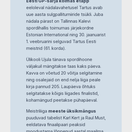
Eesti GP-sarja kolmas etapp
eeloleval nädalavahetusel Tartus avab
uue aasta sulgpalliturniiride tsükli. Juba
nädala pärast on Tallinnas Kalevi
spordihallis toimumas järjekordne
Estonian International ning 30. jaanuarist
1. veebruarini selguvad Tartus Eesti
meistrid (61. korda).
Ülikooli Ujula tänava spordihoone
väljakuil mängitakse taas kaks päeva.
Kavva on võetud 20 võitja selgitamine
ning osalejaid on end nelja liiga peale
kirja pannud 205. Laupäeva õhtuks
selgitatakse kõigis liigades finalistid,
kohamängud peetakse pühapäeval.
Meistriliiga
meeste üksikmängus
puuduvad tabelist Karl Kert ja Raul Must,
eeldatava finaalipaari peaksid
moodustama lõppenud aastal maailma